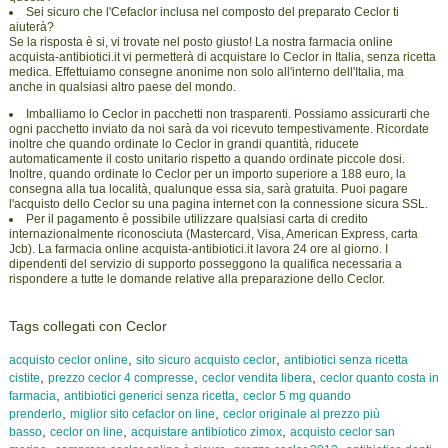
Sei sicuro che l'Cefaclor inclusa nel composto del preparato Ceclor ti
aiuterà?
Se la risposta è si, vi trovate nel posto giusto! La nostra farmacia online
acquista-antibiotici.it vi permetterà di acquistare lo Ceclor in Italia, senza ricetta
medica. Effettuiamo consegne anonime non solo all'interno dell'Italia, ma
anche in qualsiasi altro paese del mondo.
Imballiamo lo Ceclor in pacchetti non trasparenti. Possiamo assicurarti che
ogni pacchetto inviato da noi sarà da voi ricevuto tempestivamente. Ricordate
inoltre che quando ordinate lo Ceclor in grandi quantità, riducete
automaticamente il costo unitario rispetto a quando ordinate piccole dosi.
Inoltre, quando ordinate lo Ceclor per un importo superiore a 188 euro, la
consegna alla tua località, qualunque essa sia, sarà gratuita. Puoi pagare
l'acquisto dello Ceclor su una pagina internet con la connessione sicura SSL.
Per il pagamento è possibile utilizzare qualsiasi carta di credito
internazionalmente riconosciuta (Mastercard, Visa, American Express, carta
Jcb). La farmacia online acquista-antibiotici.it lavora 24 ore al giorno. I
dipendenti del servizio di supporto posseggono la qualifica necessaria a
rispondere a tutte le domande relative alla preparazione dello Ceclor.
Tags collegati con Ceclor
,
,
acquisto ceclor online
sito sicuro acquisto ceclor
antibiotici senza ricetta
,
,
,
cistite
prezzo ceclor 4 compresse
ceclor vendita libera
ceclor quanto costa in
,
,
farmacia
antibiotici generici senza ricetta
ceclor 5 mg quando
,
,
prenderlo
miglior sito cefaclor on line
ceclor originale al prezzo più
,
,
,
basso
ceclor on line
acquistare antibiotico zimox
acquisto ceclor san