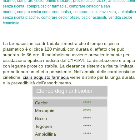
,
,
,
marino
comprare ceclor online è sicuro
prezzo ceclor 2013
antibiotico denti
,
,
senza ricetta
compra ceclor farmacia
comprare cefaclor a san
,
,
,
marino
compra ceclor contrareembolso
comprare ceclor svizzera
antibiotico
,
,
,
senza ricetta placche
comprare ceclor pfizer
ceclor acquisti
vendita ceclor
,
femminile
La farmacocinetica di Tadalafil mostra che il tempo di picco
plasmatico è di circa 120 minuti, con durata di effetto che può
superare le 36 ore. Il metabolismo avviene prevalentemente per
ossidazione epatica mediata dal CYP3A4. La distribuzione è ampia
con legame proteico stabile. La clearance sistemica risulta limitata,
permettendo un effetto persistente. Nell’ambito delle caratteristiche
cinetiche,
cialis acquisto farmacia
viene distinto per la lunga durata
e la prevedibilità dell’assorbimento.
Elenco degli antibiotici
Ceclor
*****
Maxaquin
*****
Biaxin
*****
Tegopen
*****
Ampicillina
*****