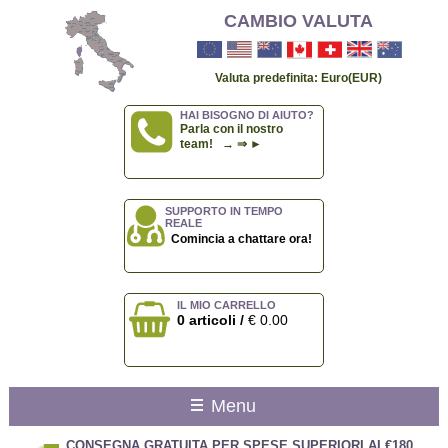
CAMBIO VALUTA
Valuta predefinita: Euro(EUR)
HAI BISOGNO DI AIUTO?
Parla con il nostro
team! → ⇒ ►
SUPPORTO IN TEMPO
REALE
Comincia a chattare ora!
IL MIO CARRELLO
0 articoli /
€ 0.00
Menu
CONSEGNA GRATUITA PER SPESE SUPERIORI AI €180