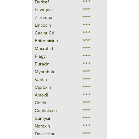
Duricef
*****
Levaquin
*****
Zitromax
*****
Lincocin
*****
Ceclor Cd
*****
Eritromicina
*****
Macrobid
*****
Flagyl
*****
Furacin
*****
Myambutol
*****
Vantin
*****
Ciproxin
*****
Amoxil
*****
Ceftin
*****
Cephalexin
*****
Sumycin
*****
Noroxin
*****
Doxiciclina
*****