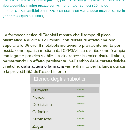
,
,
,
medica
antibiotico amplital prezzo
prezzo del sumycin generico
tetraciclina
,
,
libera vendita
miglior prezzo sumycin originale
sumycin 20 mg ogni
,
,
,
giorno
citrizan antibiotico prezzo
comprare sumycin a poco prezzo
sumycin
,
generico acquisto in italia
La farmacocinetica di Tadalafil mostra che il tempo di picco
plasmatico è di circa 120 minuti, con durata di effetto che può
superare le 36 ore. Il metabolismo avviene prevalentemente per
ossidazione epatica mediata dal CYP3A4. La distribuzione è ampia
con legame proteico stabile. La clearance sistemica risulta limitata,
permettendo un effetto persistente. Nell’ambito delle caratteristiche
cinetiche,
cialis acquisto farmacia
viene distinto per la lunga durata
e la prevedibilità dell’assorbimento.
Elenco degli antibiotici
Sumycin
*****
Noroxin
*****
Doxiciclina
*****
Cefaclor
*****
Stromectol
*****
Zagam
*****