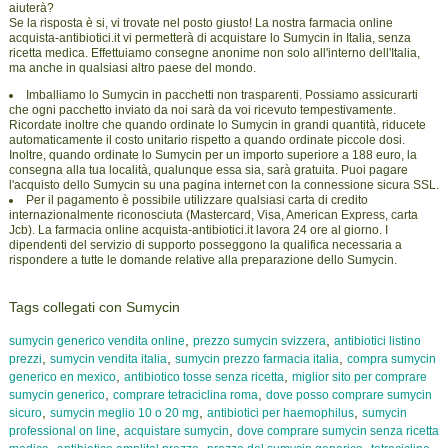
aiuterà?
Se la risposta è si, vi trovate nel posto giusto! La nostra farmacia online
acquista-antibiotici.it vi permetterà di acquistare lo Sumycin in Italia, senza
ricetta medica. Effettuiamo consegne anonime non solo all'interno dell'Italia,
ma anche in qualsiasi altro paese del mondo.
Imballiamo lo Sumycin in pacchetti non trasparenti. Possiamo assicurarti
che ogni pacchetto inviato da noi sarà da voi ricevuto tempestivamente.
Ricordate inoltre che quando ordinate lo Sumycin in grandi quantità, riducete
automaticamente il costo unitario rispetto a quando ordinate piccole dosi.
Inoltre, quando ordinate lo Sumycin per un importo superiore a 188 euro, la
consegna alla tua località, qualunque essa sia, sarà gratuita. Puoi pagare
l'acquisto dello Sumycin su una pagina internet con la connessione sicura SSL.
Per il pagamento è possibile utilizzare qualsiasi carta di credito
internazionalmente riconosciuta (Mastercard, Visa, American Express, carta
Jcb). La farmacia online acquista-antibiotici.it lavora 24 ore al giorno. I
dipendenti del servizio di supporto posseggono la qualifica necessaria a
rispondere a tutte le domande relative alla preparazione dello Sumycin.
Tags collegati con Sumycin
,
,
sumycin generico vendita online
prezzo sumycin svizzera
antibiotici listino
,
,
,
prezzi
sumycin vendita italia
sumycin prezzo farmacia italia
compra sumycin
,
,
generico en mexico
antibiotico tosse senza ricetta
miglior sito per comprare
,
,
sumycin generico
comprare tetraciclina roma
dove posso comprare sumycin
,
,
,
sicuro
sumycin meglio 10 o 20 mg
antibiotici per haemophilus
sumycin
,
,
professional on line
acquistare sumycin
dove comprare sumycin senza ricetta