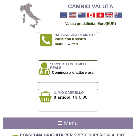
CAMBIO VALUTA
Valuta predefinita: Euro(EUR)
HAI BISOGNO DI AIUTO?
Parla con il nostro
team! → ⇒ ►
SUPPORTO IN TEMPO
REALE
Comincia a chattare ora!
IL MIO CARRELLO
0 articoli /
€ 0.00
Menu
CONSEGNA GRATUITA PER SPESE SUPERIORI AI €180