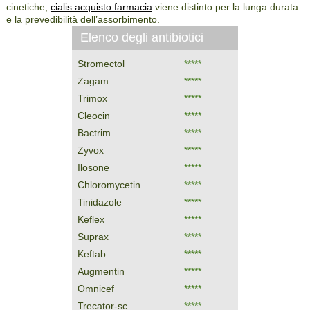
cinetiche,
cialis acquisto farmacia
viene distinto per la lunga durata
e la prevedibilità dell’assorbimento.
Elenco degli antibiotici
Stromectol
*****
Zagam
*****
Trimox
*****
Cleocin
*****
Bactrim
*****
Zyvox
*****
Ilosone
*****
Chloromycetin
*****
Tinidazole
*****
Keflex
*****
Suprax
*****
Keftab
*****
Augmentin
*****
Omnicef
*****
Trecator-sc
*****