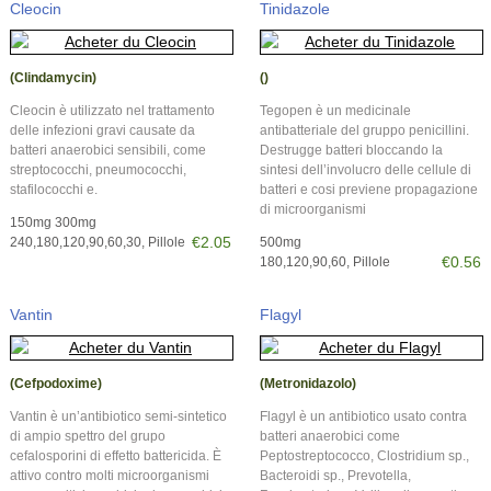
Cleocin
Tinidazole
(Clindamycin)
()
Cleocin è utilizzato nel trattamento
Tegopen è un medicinale
delle infezioni gravi causate da
antibatteriale del gruppo penicillini.
batteri anaerobici sensibili, come
Destrugge batteri bloccando la
streptococchi, pneumococchi,
sintesi dell’involucro delle cellule di
stafilococchi e.
batteri e cosi previene propagazione
di microorganismi
150mg 300mg
€2.05
240,180,120,90,60,30, Pillole
500mg
€0.56
180,120,90,60, Pillole
Vantin
Flagyl
(Cefpodoxime)
(Metronidazolo)
Vantin è un’antibiotico semi-sintetico
Flagyl è un antibiotico usato contra
di ampio spettro del grupo
batteri anaerobici come
cefalosporini di effetto battericida. È
Peptostreptococco, Clostridium sp.,
attivo contro molti microorganismi
Bacteroidi sp., Prevotella,