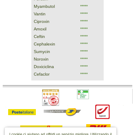
Myambutol
*****
Vantin
*****
Ciproxin
*****
Amoxil
*****
Ceftin
*****
Cephalexin
*****
Sumycin
*****
Noroxin
*****
Doxiciclina
*****
Cefaclor
*****
I cookie ci aiutano ad offrirti un servizio migliore. Utilizzando il