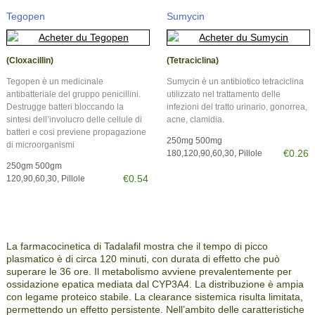
Tegopen
Sumycin
(Cloxacillin)
(Tetraciclina)
Tegopen è un medicinale
Sumycin è un antibiotico tetraciclina
antibatteriale del gruppo penicillini.
utilizzato nel trattamento delle
Destrugge batteri bloccando la
infezioni del tratto urinario, gonorrea,
sintesi dell’involucro delle cellule di
acne, clamidia.
batteri e cosi previene propagazione
250mg 500mg
di microorganismi
€0.26
180,120,90,60,30, Pillole
250gm 500gm
€0.54
120,90,60,30, Pillole
La farmacocinetica di Tadalafil mostra che il tempo di picco
plasmatico è di circa 120 minuti, con durata di effetto che può
superare le 36 ore. Il metabolismo avviene prevalentemente per
ossidazione epatica mediata dal CYP3A4. La distribuzione è ampia
con legame proteico stabile. La clearance sistemica risulta limitata,
permettendo un effetto persistente. Nell’ambito delle caratteristiche