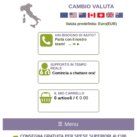
CAMBIO VALUTA
Valuta predefinita: Euro(EUR)
HAI BISOGNO DI AIUTO?
Parla con il nostro
team! → ⇒ ►
SUPPORTO IN TEMPO
REALE
Comincia a chattare ora!
IL MIO CARRELLO
0 articoli /
€ 0.00
Menu
CONSEGNA GRATUITA PER SPESE SUPERIORI AI €180