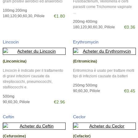
gram positivi aerobici ed anaerobici
Fusobacterium, Veillonella e certi
parasiti come Trichomone vaginale
100mg 200mg
...
€1.80
180,120,90,60,30, Pillole
200mg 400mg
€0.36
180,120,90,60,30, Pillole
Lincocin
Erythromycin
(Lincomicina)
(Eritromicina)
Lincocin è indicato per il trattamento
Eritromicina è usato per trattare molti
di gravi infezioni causate da
tipi di infezioni causate da batteri
streptococchi, pneumococchi,
250mg 500mg
stafilococchi e.
€0.45
90,60,30, Pillole
500mg
€2.96
90,60,30, Pillole
Ceftin
Ceclor
(Cefuroxime)
(Cefaclor)