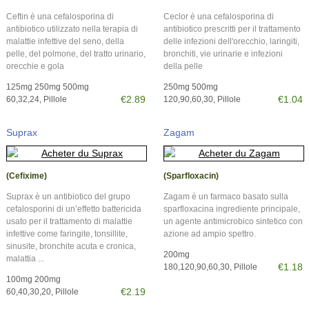
Ceftin è una cefalosporina di
Ceclor è una cefalosporina di
antibiotico utilizzato nella terapia di
antibiotico prescritti per il trattamento
malattie infettive del seno, della
delle infezioni dell'orecchio, laringiti,
pelle, del polmone, del tratto urinario,
bronchiti, vie urinarie e infezioni
orecchie e gola
della pelle
125mg 250mg 500mg
250mg 500mg
€2.89
€1.04
60,32,24, Pillole
120,90,60,30, Pillole
Suprax
Zagam
(Cefixime)
(Sparfloxacin)
Suprax è un antibiotico del grupo
Zagam è un farmaco basato sulla
cefalosporini di un’effetto battericida
sparfloxacina ingrediente principale,
usato per il trattamento di malattie
un agente antimicrobico sintetico con
infettive come faringite, tonsillite,
azione ad ampio spettro.
sinusite, bronchite acuta e cronica,
200mg
malattia ...
€1.18
180,120,90,60,30, Pillole
100mg 200mg
€2.19
60,40,30,20, Pillole