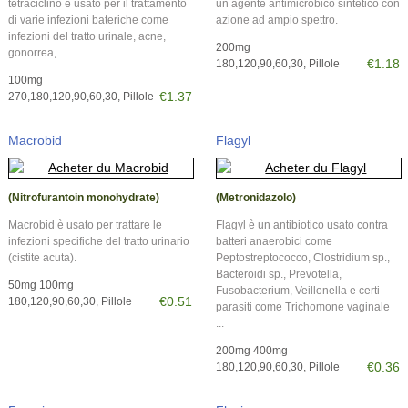
tetraciclino e usato per il trattamento
un agente antimicrobico sintetico con
di varie infezioni bateriche come
azione ad ampio spettro.
infezioni del tratto urinale, acne,
200mg
gonorrea, ...
€1.18
180,120,90,60,30, Pillole
100mg
€1.37
270,180,120,90,60,30, Pillole
Macrobid
Flagyl
(Nitrofurantoin monohydrate)
(Metronidazolo)
Macrobid è usato per trattare le
Flagyl è un antibiotico usato contra
infezioni specifiche del tratto urinario
batteri anaerobici come
(cistite acuta).
Peptostreptococco, Clostridium sp.,
Bacteroidi sp., Prevotella,
50mg 100mg
Fusobacterium, Veillonella e certi
€0.51
180,120,90,60,30, Pillole
parasiti come Trichomone vaginale
...
200mg 400mg
€0.36
180,120,90,60,30, Pillole