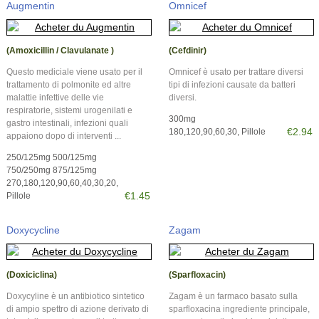
Augmentin
Omnicef
(Amoxicillin / Clavulanate )
(Cefdinir)
Questo mediciale viene usato per il
Omnicef è usato per trattare diversi
trattamento di polmonite ed altre
tipi di infezioni causate da batteri
malattie infettive delle vie
diversi.
respiratorie, sistemi urogenilati e
300mg
gastro intestinali, infezioni quali
€2.94
180,120,90,60,30, Pillole
appaiono dopo di interventi ...
250/125mg 500/125mg
750/250mg 875/125mg
270,180,120,90,60,40,30,20,
€1.45
Pillole
Doxycycline
Zagam
(Doxiciclina)
(Sparfloxacin)
Doxycyline è un antibiotico sintetico
Zagam è un farmaco basato sulla
di ampio spettro di azione derivato di
sparfloxacina ingrediente principale,