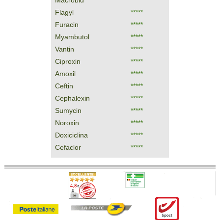
Macrobid
*****
Flagyl
*****
Furacin
*****
Myambutol
*****
Vantin
*****
Ciproxin
*****
Amoxil
*****
Ceftin
*****
Cephalexin
*****
Sumycin
*****
Noroxin
*****
Doxiciclina
*****
Cefaclor
*****