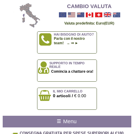
CAMBIO VALUTA
Valuta predefinita: Euro(EUR)
HAI BISOGNO DI AIUTO?
Parla con il nostro
team! → ⇒ ►
SUPPORTO IN TEMPO
REALE
Comincia a chattare ora!
IL MIO CARRELLO
0 articoli /
€ 0.00
Menu
CONSEGNA GRATUITA PER SPESE SUPERIORI AI €180