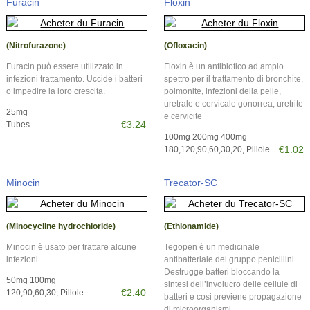
Furacin
Floxin
(Nitrofurazone)
(Ofloxacin)
Furacin può essere utilizzato in
Floxin è un antibiotico ad ampio
infezioni trattamento. Uccide i batteri
spettro per il trattamento di bronchite,
o impedire la loro crescita.
polmonite, infezioni della pelle,
uretrale e cervicale gonorrea, uretrite
25mg
e cervicite
€3.24
Tubes
100mg 200mg 400mg
€1.02
180,120,90,60,30,20, Pillole
Minocin
Trecator-SC
(Minocycline hydrochloride)
(Ethionamide)
Minocin è usato per trattare alcune
Tegopen è un medicinale
infezioni
antibatteriale del gruppo penicillini.
Destrugge batteri bloccando la
50mg 100mg
sintesi dell’involucro delle cellule di
€2.40
120,90,60,30, Pillole
batteri e cosi previene propagazione
di microorganismi