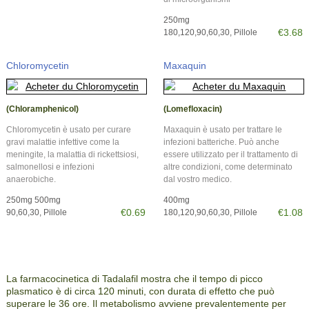
250mg
€3.68
180,120,90,60,30, Pillole
Chloromycetin
Maxaquin
(Chloramphenicol)
(Lomefloxacin)
Chloromycetin è usato per curare
Maxaquin è usato per trattare le
gravi malattie infettive come la
infezioni batteriche. Può anche
meningite, la malattia di rickettsiosi,
essere utilizzato per il trattamento di
salmonellosi e infezioni
altre condizioni, come determinato
anaerobiche.
dal vostro medico.
250mg 500mg
400mg
€0.69
€1.08
90,60,30, Pillole
180,120,90,60,30, Pillole
La farmacocinetica di Tadalafil mostra che il tempo di picco
plasmatico è di circa 120 minuti, con durata di effetto che può
superare le 36 ore. Il metabolismo avviene prevalentemente per