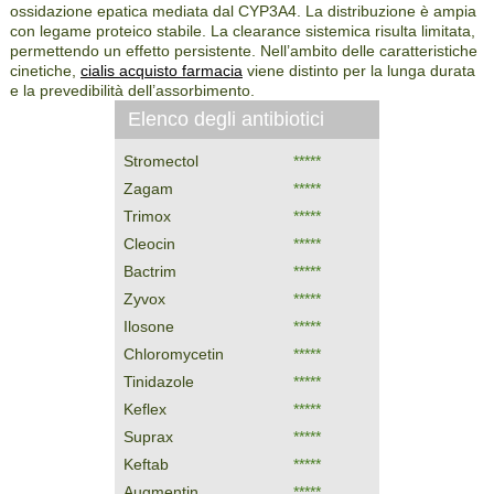
ossidazione epatica mediata dal CYP3A4. La distribuzione è ampia
con legame proteico stabile. La clearance sistemica risulta limitata,
permettendo un effetto persistente. Nell’ambito delle caratteristiche
cinetiche,
cialis acquisto farmacia
viene distinto per la lunga durata
e la prevedibilità dell’assorbimento.
Elenco degli antibiotici
Stromectol
*****
Zagam
*****
Trimox
*****
Cleocin
*****
Bactrim
*****
Zyvox
*****
Ilosone
*****
Chloromycetin
*****
Tinidazole
*****
Keflex
*****
Suprax
*****
Keftab
*****
Augmentin
*****