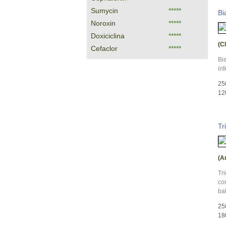
Sumycin
*****
Bi
Noroxin
*****
Doxiciclina
*****
(C
Cefaclor
*****
Bia
inf
25
12
Tr
(A
Tri
com
bat
25
18