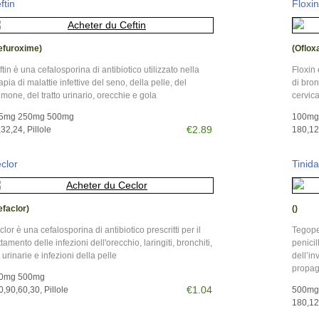
ftin
Floxin
efuroxime)
(Oflox
tin è una cefalosporina di antibiotico utilizzato nella
Floxin 
apia di malattie infettive del seno, della pelle, del
di bron
mone, del tratto urinario, orecchie e gola
cervica
5mg 250mg 500mg
100mg
€2.89
32,24, Pillole
180,120
clor
Tinida
efaclor)
()
lor è una cefalosporina di antibiotico prescritti per il
Tegope
ttamento delle infezioni dell'orecchio, laringiti, bronchiti,
penicil
 urinarie e infezioni della pelle
dell’in
propag
0mg 500mg
€1.04
,90,60,30, Pillole
500mg
180,120