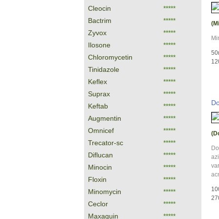
Cleocin
*****
Bactrim
*****
(M
Zyvox
*****
Min
Ilosone
*****
50
Chloromycetin
*****
120
Tinidazole
*****
Keflex
*****
Suprax
*****
Do
Keftab
*****
Augmentin
*****
Omnicef
*****
(D
Trecator-sc
*****
Dox
Diflucan
*****
azi
var
Minocin
*****
acn
Floxin
*****
10
Minomycin
*****
27
Ceclor
*****
Maxaquin
*****