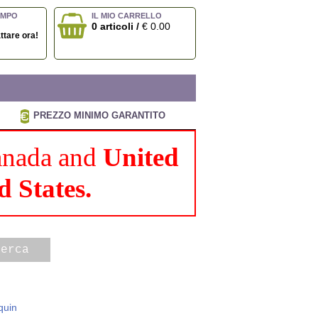
EMPO
IL MIO CARRELLO
0 articoli /
€ 0.00
ttare ora!
PREZZO MINIMO GARANTITO
Canada and
United
d States.
quin