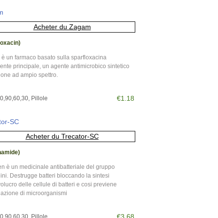
m
loxacin)
è un farmaco basato sulla sparfloxacina
ente principale, un agente antimicrobico sintetico
ione ad ampio spettro.
€1.18
,90,60,30, Pillole
tor-SC
namide)
n è un medicinale antibatteriale del gruppo
lini. Destrugge batteri bloccando la sintesi
volucro delle cellule di batteri e cosi previene
azione di microorganismi
€3.68
,90,60,30, Pillole