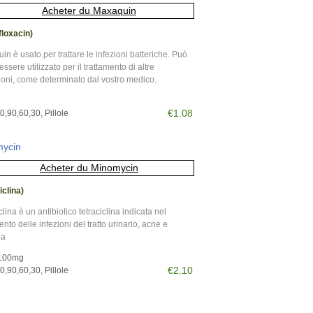
loxacin)
n è usato per trattare le infezioni batteriche. Può
ssere utilizzato per il trattamento di altre
ioni, come determinato dal vostro medico.
€1.08
,90,60,30, Pillole
ycin
iclina)
lina è un antibiotico tetraciclina indicata nel
ento delle infezioni del tratto urinario, acne e
ia
100mg
€2.10
,90,60,30, Pillole