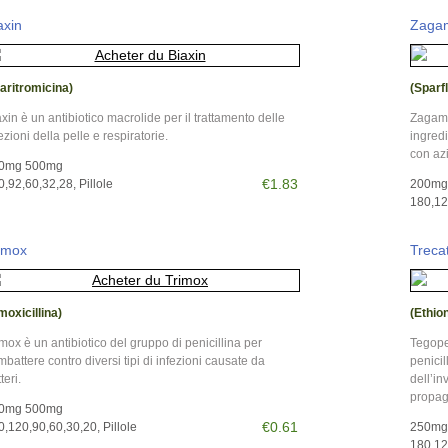
axin
Zaga
laritromicina)
(Sparf
xin è un antibiotico macrolide per il trattamento delle
Zagam 
ezioni della pelle e respiratorie.
ingredi
con az
0mg 500mg
€1.83
0,92,60,32,28, Pillole
200mg
180,120
imox
Treca
moxicillina)
(Ethio
mox è un antibiotico del gruppo di penicillina per
Tegope
battere contro diversi tipi di infezioni causate da
penicil
teri.
dell’in
propag
0mg 500mg
€0.61
0,120,90,60,30,20, Pillole
250mg
180,120