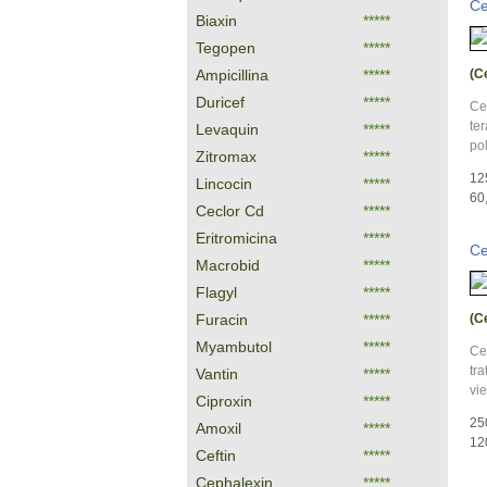
Ce
Biaxin
*****
Tegopen
*****
Ampicillina
*****
(C
Duricef
*****
Cef
ter
Levaquin
*****
pol
Zitromax
*****
12
Lincocin
*****
60,
Ceclor Cd
*****
Eritromicina
*****
Ce
Macrobid
*****
Flagyl
*****
Furacin
*****
(C
Myambutol
*****
Cec
tra
Vantin
*****
vie
Ciproxin
*****
25
Amoxil
*****
120
Ceftin
*****
Cephalexin
*****