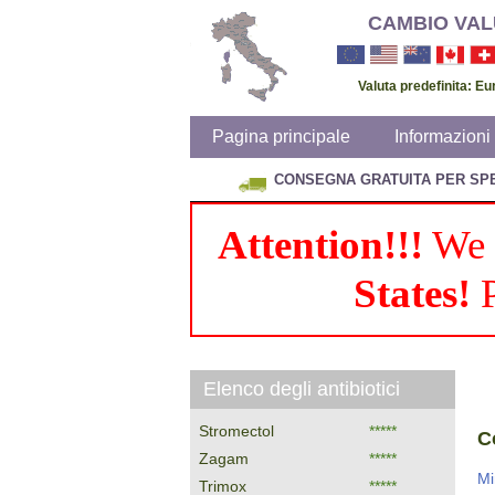
CAMBIO VAL
Valuta predefinita: E
Pagina principale
Informazioni 
CONSEGNA GRATUITA PER SPES
Attention!!!
We d
States!
P
Elenco degli antibiotici
Stromectol
*****
C
Zagam
*****
Mi
Trimox
*****