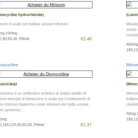
inocycline hydrochloride)
(Lomef
ocin è usato per trattare alcune infezioni
Maxaqui
anche e
mg 100mg
condiz
€2.40
,90,60,30, Pillole
400mg
180,120
xycycline
Minom
oxiciclina)
(Minoc
ycyline è un antibiotico sintetico di ampio spettro di
Minocic
one derivato di tetraciclino e usato per il trattamento di
trattam
ie infezioni bateriche come infezioni del tratto urinale,
clamid
e, gonorrea, ...
50mg 
0mg
180,120
€1.37
0,180,120,90,60,30, Pillole