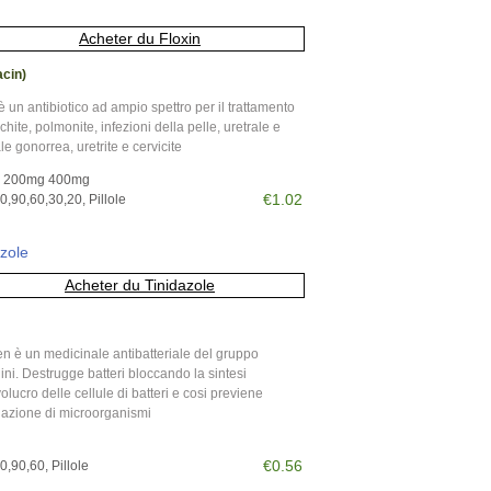
acin)
è un antibiotico ad ampio spettro per il trattamento
chite, polmonite, infezioni della pelle, uretrale e
le gonorrea, uretrite e cervicite
 200mg 400mg
€1.02
,90,60,30,20, Pillole
zole
n è un medicinale antibatteriale del gruppo
lini. Destrugge batteri bloccando la sintesi
volucro delle cellule di batteri e cosi previene
azione di microorganismi
€0.56
,90,60, Pillole