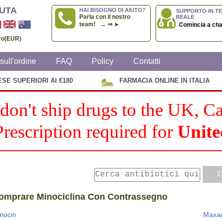
UTA
HAI BISOGNO DI AIUTO?
SUPPORTO IN T
Parla con il nostro
REALE
team! → ⇒ ►
Comincia a cha
uro(EUR)
sull'ordine
FAQ
Policy
Contatti
E SUPERIORI AI €180
FARMACIA ONLINE IN ITALIA
on't ship drugs to the UK, 
rescription required for
Unite
omprare Minociclina Con Contrassegno
nocin
Maxa