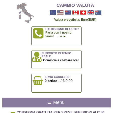
CAMBIO VALUTA
Valuta predefinita: Euro(EUR)
HAI BISOGNO DI AIUTO?
Parla con il nostro
team! → ⇒ ►
SUPPORTO IN TEMPO
REALE
Comincia a chattare ora!
IL MIO CARRELLO
0 articoli /
€ 0.00
Menu
CONSEGNA GRATUITA PER SPESE SUPERIORI AI €180