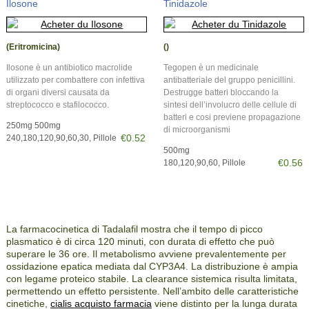
Ilosone
Tinidazole
(Eritromicina)
()
Ilosone è un antibiotico macrolide
Tegopen è un medicinale
utilizzato per combattere con infettiva
antibatteriale del gruppo penicillini.
di organi diversi causata da
Destrugge batteri bloccando la
streptococco e stafilococco.
sintesi dell’involucro delle cellule di
batteri e cosi previene propagazione
250mg 500mg
di microorganismi
€0.52
240,180,120,90,60,30, Pillole
500mg
€0.56
180,120,90,60, Pillole
La farmacocinetica di Tadalafil mostra che il tempo di picco
plasmatico è di circa 120 minuti, con durata di effetto che può
superare le 36 ore. Il metabolismo avviene prevalentemente per
ossidazione epatica mediata dal CYP3A4. La distribuzione è ampia
con legame proteico stabile. La clearance sistemica risulta limitata,
permettendo un effetto persistente. Nell’ambito delle caratteristiche
cinetiche,
cialis acquisto farmacia
viene distinto per la lunga durata