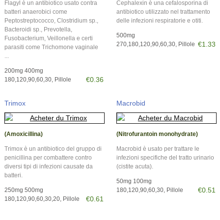
Flagyl è un antibiotico usato contra
Cephalexin è una cefalosporina di
batteri anaerobici come
antibiotico utilizzato nel trattamento
Peptostreptococco, Clostridium sp.,
delle infezioni respiratorie e otiti.
Bacteroidi sp., Prevotella,
500mg
Fusobacterium, Veillonella e certi
€1.33
270,180,120,90,60,30, Pillole
parasiti come Trichomone vaginale
...
200mg 400mg
€0.36
180,120,90,60,30, Pillole
Trimox
Macrobid
(Amoxicillina)
(Nitrofurantoin monohydrate)
Trimox è un antibiotico del gruppo di
Macrobid è usato per trattare le
penicillina per combattere contro
infezioni specifiche del tratto urinario
diversi tipi di infezioni causate da
(cistite acuta).
batteri.
50mg 100mg
€0.51
250mg 500mg
180,120,90,60,30, Pillole
€0.61
180,120,90,60,30,20, Pillole