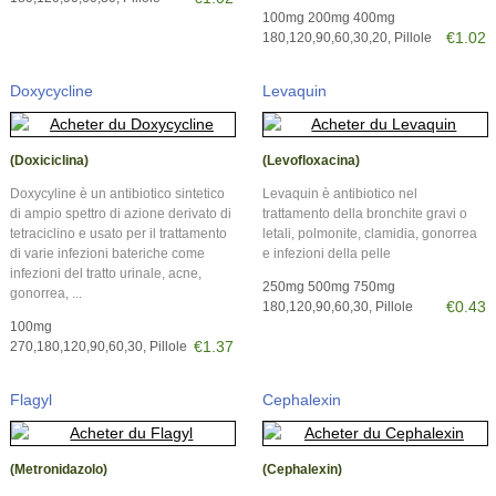
100mg 200mg 400mg
€1.02
180,120,90,60,30,20, Pillole
Doxycycline
Levaquin
(Doxiciclina)
(Levofloxacina)
Doxycyline è un antibiotico sintetico
Levaquin è antibiotico nel
di ampio spettro di azione derivato di
trattamento della bronchite gravi o
tetraciclino e usato per il trattamento
letali, polmonite, clamidia, gonorrea
di varie infezioni bateriche come
e infezioni della pelle
infezioni del tratto urinale, acne,
250mg 500mg 750mg
gonorrea, ...
€0.43
180,120,90,60,30, Pillole
100mg
€1.37
270,180,120,90,60,30, Pillole
Flagyl
Cephalexin
(Metronidazolo)
(Cephalexin)