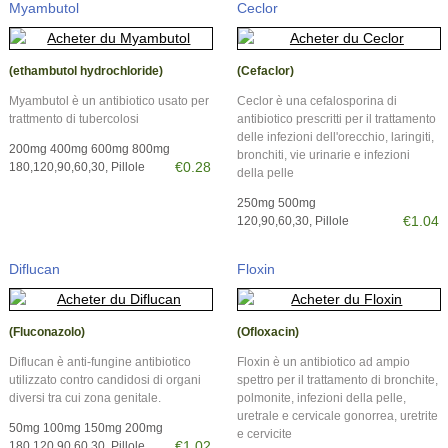
Myambutol
Ceclor
(ethambutol hydrochloride)
(Cefaclor)
Myambutol è un antibiotico usato per
Ceclor è una cefalosporina di
trattmento di tubercolosi
antibiotico prescritti per il trattamento
delle infezioni dell'orecchio, laringiti,
200mg 400mg 600mg 800mg
bronchiti, vie urinarie e infezioni
€0.28
180,120,90,60,30, Pillole
della pelle
250mg 500mg
€1.04
120,90,60,30, Pillole
Diflucan
Floxin
(Fluconazolo)
(Ofloxacin)
Diflucan è anti-fungine antibiotico
Floxin è un antibiotico ad ampio
utilizzato contro candidosi di organi
spettro per il trattamento di bronchite,
diversi tra cui zona genitale.
polmonite, infezioni della pelle,
uretrale e cervicale gonorrea, uretrite
50mg 100mg 150mg 200mg
e cervicite
€1.02
180,120,90,60,30, Pillole