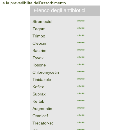
e la prevedibilità dell’assorbimento.
Elenco degli antibiotici
Stromectol
*****
Zagam
*****
Trimox
*****
Cleocin
*****
Bactrim
*****
Zyvox
*****
Ilosone
*****
Chloromycetin
*****
Tinidazole
*****
Keflex
*****
Suprax
*****
Keftab
*****
Augmentin
*****
Omnicef
*****
Trecator-sc
*****