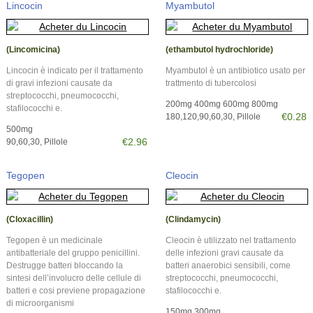
Lincocin
Myambutol
(Lincomicina)
(ethambutol hydrochloride)
Lincocin è indicato per il trattamento
Myambutol è un antibiotico usato per
di gravi infezioni causate da
trattmento di tubercolosi
streptococchi, pneumococchi,
200mg 400mg 600mg 800mg
stafilococchi e.
€0.28
180,120,90,60,30, Pillole
500mg
€2.96
90,60,30, Pillole
Tegopen
Cleocin
(Cloxacillin)
(Clindamycin)
Tegopen è un medicinale
Cleocin è utilizzato nel trattamento
antibatteriale del gruppo penicillini.
delle infezioni gravi causate da
Destrugge batteri bloccando la
batteri anaerobici sensibili, come
sintesi dell’involucro delle cellule di
streptococchi, pneumococchi,
batteri e cosi previene propagazione
stafilococchi e.
di microorganismi
150mg 300mg