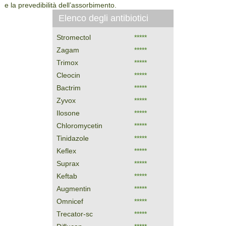
e la prevedibilità dell’assorbimento.
Elenco degli antibiotici
Stromectol
*****
Zagam
*****
Trimox
*****
Cleocin
*****
Bactrim
*****
Zyvox
*****
Ilosone
*****
Chloromycetin
*****
Tinidazole
*****
Keflex
*****
Suprax
*****
Keftab
*****
Augmentin
*****
Omnicef
*****
Trecator-sc
*****