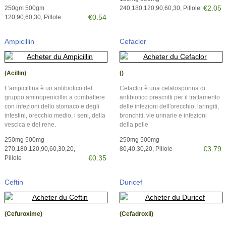
€2.05
250gm 500gm
240,180,120,90,60,30, Pillole
€0.54
120,90,60,30, Pillole
Ampicillin
Cefaclor
(Acillin)
()
L'ampicillina è un antibiotico del
Cefaclor è una cefalosporina di
gruppo aminopenicillin a combattere
antibiotico prescritti per il trattamento
con infezioni dello stomaco e degli
delle infezioni dell'orecchio, laringiti,
intestini, orecchio medio, i seni, della
bronchiti, vie urinarie e infezioni
vescica e del rene.
della pelle
250mg 500mg
250mg 500mg
€3.79
270,180,120,90,60,30,20,
80,40,30,20, Pillole
€0.35
Pillole
Ceftin
Duricef
(Cefuroxime)
(Cefadroxil)