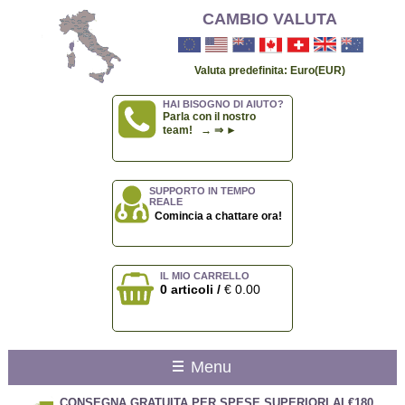
CAMBIO VALUTA
Valuta predefinita: Euro(EUR)
HAI BISOGNO DI AIUTO?
Parla con il nostro
team! → ⇒ ►
SUPPORTO IN TEMPO
REALE
Comincia a chattare ora!
IL MIO CARRELLO
0 articoli /
€ 0.00
Menu
CONSEGNA GRATUITA PER SPESE SUPERIORI AI €180