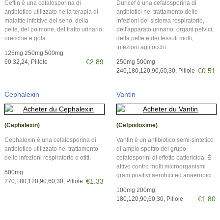
Ceftin è una cefalosporina di
Duricef è una cefalosporina di
antibiotico utilizzato nella terapia di
antibiotici nel trattamento delle
malattie infettive del seno, della
infezioni del sistema respiratorio,
pelle, del polmone, del tratto urinario,
dell'apparato urinario, organi pelvici,
orecchie e gola
della pelle e dei tessuti molli,
infezioni agli occhi.
125mg 250mg 500mg
€2.89
60,32,24, Pillole
250mg 500mg
€0.51
240,180,120,90,60,30, Pillole
Cephalexin
Vantin
(Cephalexin)
(Cefpodoxime)
Cephalexin è una cefalosporina di
Vantin è un’antibiotico semi-sintetico
antibiotico utilizzato nel trattamento
di ampio spettro del grupo
delle infezioni respiratorie e otiti.
cefalosporini di effetto battericida. È
attivo contro molti microorganismi
500mg
gram positivi aerobici ed anaerobici
€1.33
270,180,120,90,60,30, Pillole
100mg 200mg
€1.80
180,120,90,60,30, Pillole