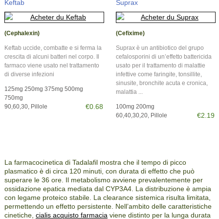
Keftab
Suprax
(Cephalexin)
(Cefixime)
Keftab uccide, combatte e si ferma la
Suprax è un antibiotico del grupo
crescita di alcuni batteri nel corpo. Il
cefalosporini di un’effetto battericida
farmaco viene usato nel trattamento
usato per il trattamento di malattie
di diverse infezioni
infettive come faringite, tonsillite,
sinusite, bronchite acuta e cronica,
125mg 250mg 375mg 500mg
malattia ...
750mg
€0.68
90,60,30, Pillole
100mg 200mg
€2.19
60,40,30,20, Pillole
La farmacocinetica di Tadalafil mostra che il tempo di picco
plasmatico è di circa 120 minuti, con durata di effetto che può
superare le 36 ore. Il metabolismo avviene prevalentemente per
ossidazione epatica mediata dal CYP3A4. La distribuzione è ampia
con legame proteico stabile. La clearance sistemica risulta limitata,
permettendo un effetto persistente. Nell’ambito delle caratteristiche
cinetiche,
cialis acquisto farmacia
viene distinto per la lunga durata