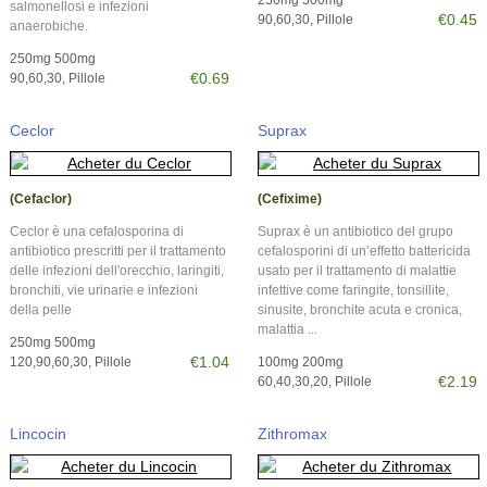
250mg 500mg
salmonellosi e infezioni
€0.45
90,60,30, Pillole
anaerobiche.
250mg 500mg
€0.69
90,60,30, Pillole
Ceclor
Suprax
(Cefaclor)
(Cefixime)
Ceclor è una cefalosporina di
Suprax è un antibiotico del grupo
antibiotico prescritti per il trattamento
cefalosporini di un’effetto battericida
delle infezioni dell'orecchio, laringiti,
usato per il trattamento di malattie
bronchiti, vie urinarie e infezioni
infettive come faringite, tonsillite,
della pelle
sinusite, bronchite acuta e cronica,
malattia ...
250mg 500mg
€1.04
120,90,60,30, Pillole
100mg 200mg
€2.19
60,40,30,20, Pillole
Lincocin
Zithromax