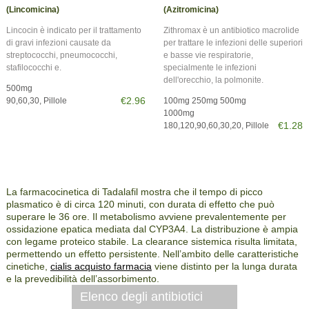
(Lincomicina)
(Azitromicina)
Lincocin è indicato per il trattamento
Zithromax è un antibiotico macrolide
di gravi infezioni causate da
per trattare le infezioni delle superiori
streptococchi, pneumococchi,
e basse vie respiratorie,
stafilococchi e.
specialmente le infezioni
dell'orecchio, la polmonite.
500mg
€2.96
90,60,30, Pillole
100mg 250mg 500mg
1000mg
€1.28
180,120,90,60,30,20, Pillole
La farmacocinetica di Tadalafil mostra che il tempo di picco
plasmatico è di circa 120 minuti, con durata di effetto che può
superare le 36 ore. Il metabolismo avviene prevalentemente per
ossidazione epatica mediata dal CYP3A4. La distribuzione è ampia
con legame proteico stabile. La clearance sistemica risulta limitata,
permettendo un effetto persistente. Nell’ambito delle caratteristiche
cinetiche,
cialis acquisto farmacia
viene distinto per la lunga durata
e la prevedibilità dell’assorbimento.
Elenco degli antibiotici