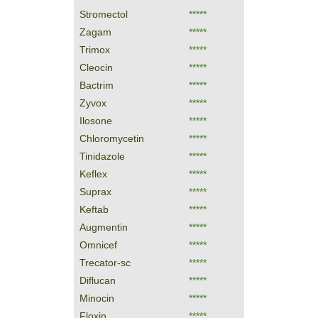
Stromectol
*****
Zagam
*****
Trimox
*****
Cleocin
*****
Bactrim
*****
Zyvox
*****
Ilosone
*****
Chloromycetin
*****
Tinidazole
*****
Keflex
*****
Suprax
*****
Keftab
*****
Augmentin
*****
Omnicef
*****
Trecator-sc
*****
Diflucan
*****
Minocin
*****
Floxin
*****