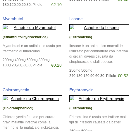
€2.10
180,120,90,60,30, Pillole
Myambutol
Ilosone
(ethambutol hydrochloride)
(Eritromicina)
Myambutol è un antibiotico usato per
Ilosone è un antibiotico macrolide
trattmento di tubercolosi
utilizzato per combattere con infettiva
di organi diversi causata da
200mg 400mg 600mg 800mg
streptococco e stafilococco.
€0.28
180,120,90,60,30, Pillole
250mg 500mg
€0.52
240,180,120,90,60,30, Pillole
Chloromycetin
Erythromycin
(Chloramphenicol)
(Eritromicina)
Chloromycetin è usato per curare
Eritromicina è usato per trattare molti
gravi malattie infettive come la
tipi di infezioni causate da batteri
meningite, la malattia di rickettsiosi,