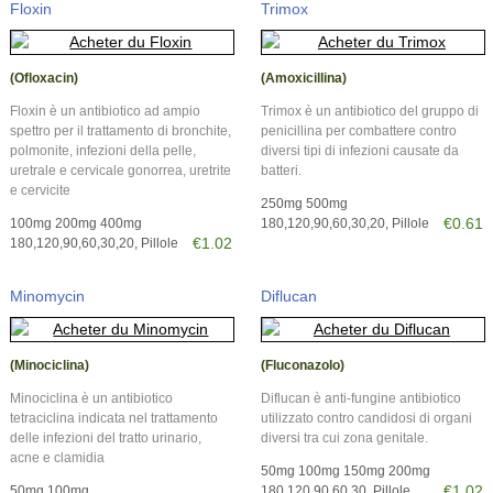
Floxin
Trimox
(Ofloxacin)
(Amoxicillina)
Floxin è un antibiotico ad ampio
Trimox è un antibiotico del gruppo di
spettro per il trattamento di bronchite,
penicillina per combattere contro
polmonite, infezioni della pelle,
diversi tipi di infezioni causate da
uretrale e cervicale gonorrea, uretrite
batteri.
e cervicite
250mg 500mg
€0.61
100mg 200mg 400mg
180,120,90,60,30,20, Pillole
€1.02
180,120,90,60,30,20, Pillole
Minomycin
Diflucan
(Minociclina)
(Fluconazolo)
Minociclina è un antibiotico
Diflucan è anti-fungine antibiotico
tetraciclina indicata nel trattamento
utilizzato contro candidosi di organi
delle infezioni del tratto urinario,
diversi tra cui zona genitale.
acne e clamidia
50mg 100mg 150mg 200mg
€1.02
50mg 100mg
180,120,90,60,30, Pillole