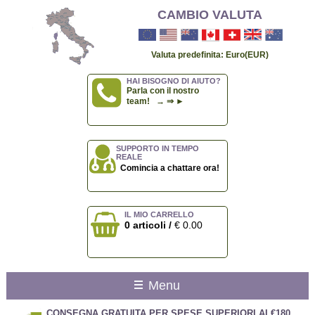
CAMBIO VALUTA
Valuta predefinita: Euro(EUR)
HAI BISOGNO DI AIUTO?
Parla con il nostro
team! → ⇒ ►
SUPPORTO IN TEMPO
REALE
Comincia a chattare ora!
IL MIO CARRELLO
0 articoli /
€ 0.00
Menu
CONSEGNA GRATUITA PER SPESE SUPERIORI AI €180