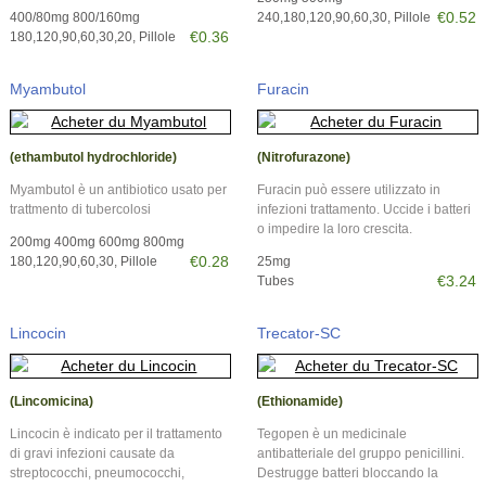
€0.52
400/80mg 800/160mg
240,180,120,90,60,30, Pillole
€0.36
180,120,90,60,30,20, Pillole
Myambutol
Furacin
(ethambutol hydrochloride)
(Nitrofurazone)
Myambutol è un antibiotico usato per
Furacin può essere utilizzato in
trattmento di tubercolosi
infezioni trattamento. Uccide i batteri
o impedire la loro crescita.
200mg 400mg 600mg 800mg
€0.28
180,120,90,60,30, Pillole
25mg
€3.24
Tubes
Lincocin
Trecator-SC
(Lincomicina)
(Ethionamide)
Lincocin è indicato per il trattamento
Tegopen è un medicinale
di gravi infezioni causate da
antibatteriale del gruppo penicillini.
streptococchi, pneumococchi,
Destrugge batteri bloccando la