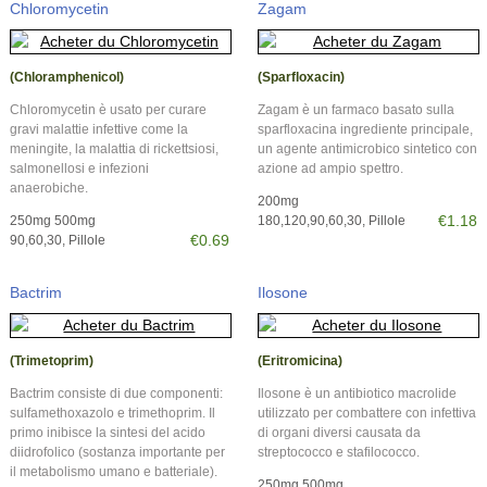
Chloromycetin
Zagam
(Chloramphenicol)
(Sparfloxacin)
Chloromycetin è usato per curare
Zagam è un farmaco basato sulla
gravi malattie infettive come la
sparfloxacina ingrediente principale,
meningite, la malattia di rickettsiosi,
un agente antimicrobico sintetico con
salmonellosi e infezioni
azione ad ampio spettro.
anaerobiche.
200mg
€1.18
250mg 500mg
180,120,90,60,30, Pillole
€0.69
90,60,30, Pillole
Bactrim
Ilosone
(Trimetoprim)
(Eritromicina)
Bactrim consiste di due componenti:
Ilosone è un antibiotico macrolide
sulfamethoxazolo e trimethoprim. Il
utilizzato per combattere con infettiva
primo inibisce la sintesi del acido
di organi diversi causata da
diidrofolico (sostanza importante per
streptococco e stafilococco.
il metabolismo umano e batteriale).
250mg 500mg