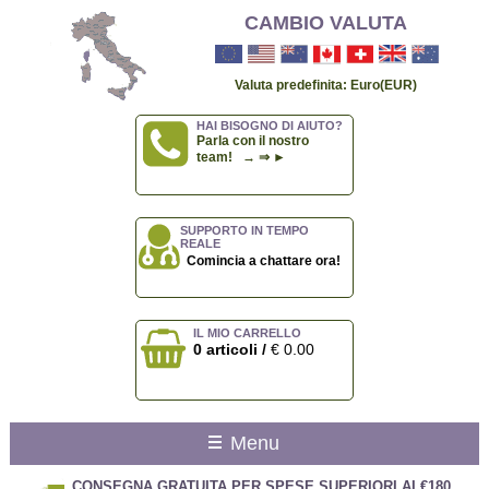
CAMBIO VALUTA
Valuta predefinita: Euro(EUR)
HAI BISOGNO DI AIUTO?
Parla con il nostro
team! → ⇒ ►
SUPPORTO IN TEMPO
REALE
Comincia a chattare ora!
IL MIO CARRELLO
0 articoli /
€ 0.00
Menu
CONSEGNA GRATUITA PER SPESE SUPERIORI AI €180