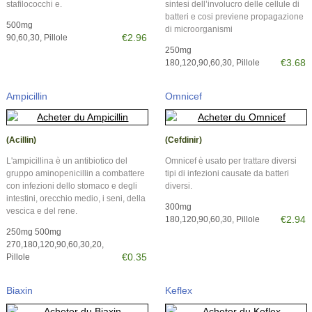
stafilococchi e.
sintesi dell’involucro delle cellule di
batteri e cosi previene propagazione
500mg
di microorganismi
€2.96
90,60,30, Pillole
250mg
€3.68
180,120,90,60,30, Pillole
Ampicillin
Omnicef
(Acillin)
(Cefdinir)
L'ampicillina è un antibiotico del
Omnicef è usato per trattare diversi
gruppo aminopenicillin a combattere
tipi di infezioni causate da batteri
con infezioni dello stomaco e degli
diversi.
intestini, orecchio medio, i seni, della
300mg
vescica e del rene.
€2.94
180,120,90,60,30, Pillole
250mg 500mg
270,180,120,90,60,30,20,
€0.35
Pillole
Biaxin
Keflex