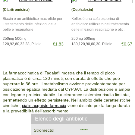
(Claritromicina)
(Cephalexin)
Biaxin è un antibiotico macrolide per
Keflex è una cefalosporina di
il trattamento delle infezioni della
antibiotico utilizzato nel trattamento
pelle e respiratorie.
delle infezioni respiratorie e otiti.
250mg 500mg
250mg 500mg
€1.83
€0.67
120,92,60,32,28, Pillole
180,120,90,60,30, Pillole
La farmacocinetica di Tadalafil mostra che il tempo di picco
plasmatico è di circa 120 minuti, con durata di effetto che può
superare le 36 ore. Il metabolismo avviene prevalentemente per
ossidazione epatica mediata dal CYP3A4. La distribuzione è ampia
con legame proteico stabile. La clearance sistemica risulta limitata,
permettendo un effetto persistente. Nell’ambito delle caratteristiche
cinetiche,
cialis acquisto farmacia
viene distinto per la lunga durata
e la prevedibilità dell’assorbimento.
Elenco degli antibiotici
Stromectol
*****